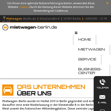
Um Ihnen eine optimale Nutzererfahrung zu bieten, verwendet diese
Website
Cookies
. Durch die Nutzung dieser Website stimmen Sie der
Verwendung von Cookies zu.
Mietwagen
-Berlin.de
|
Kleiststraße 8
|
10787 Berlin
|
+49(0)30 - 21 91
62 07
HOME
MIETWAGEN
SERVICE
BUSINESS-
CENTER
DAS UNTERNEHMEN
TELEFON
ÜBER UNS
Mietwagen-Berlin wurde im Herbst 2011 in Berlin gegründet und eröffnete
E-MAIL
daraufhin eine erste Niederlassung in der Kleiststraße 8 in der Berliner City
West unweit des historischen Wittenbergplatzes. Diese zentrale Lage im