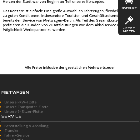
Herzen der Stadt war von Beginn an Teil unseres Konzeptes.
ANFAHRT
Das Konzept ist einfach: Eine große Auswahl an Fahrzeugen, flexibel mietbar,
zu guten Konditionen. Insbesondere Touristen und Geschäftsreisende nutzen
bereits den Service von Mietwagen-Berlin. Als Teil des Gesamtkonzeptes
profitieren die Kunden von Zusatzleistungen wie dem Abholservice und der
JETZT
Möglichkeit Werbepartner zu werden.
MIETEN
Alle Preise inklusive der gesetzlichen Mehrwertsteuer.
MIETWAGEN
Unsere PKW-Flotte
Unsere Transporter-Flotte
Unsere 9-Sitzer-Flotte
SERVICE
Bereitstellung & Abholung
Transfer
Fahrer-Service
VIP-Shuttle