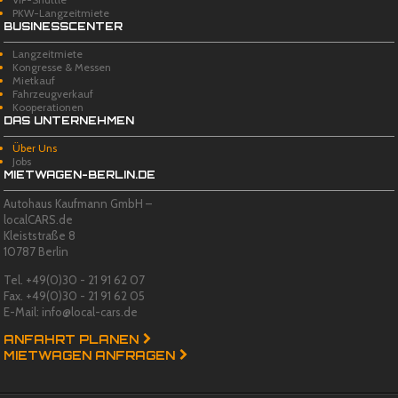
PKW-Langzeitmiete
BUSINESSCENTER
Langzeitmiete
Kongresse & Messen
Mietkauf
Fahrzeugverkauf
Kooperationen
DAS UNTERNEHMEN
Über Uns
Jobs
MIETWAGEN-BERLIN.DE
Autohaus Kaufmann GmbH –
localCARS.de
Kleiststraße 8
10787 Berlin
Tel. +49(0)30 - 21 91 62 07
Fax. +49(0)30 - 21 91 62 05
E-Mail: info@local-cars.de
ANFAHRT PLANEN
MIETWAGEN ANFRAGEN